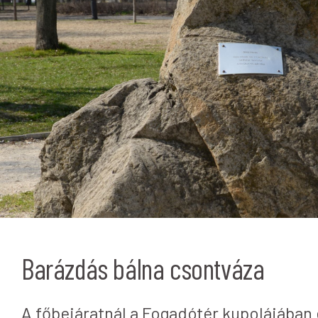
Barázdás bálna csontváza
A főbejáratnál a Fogadótér kupolájában