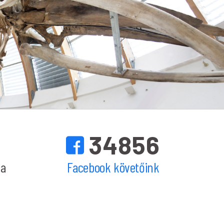
34856
ma
Facebook követőink