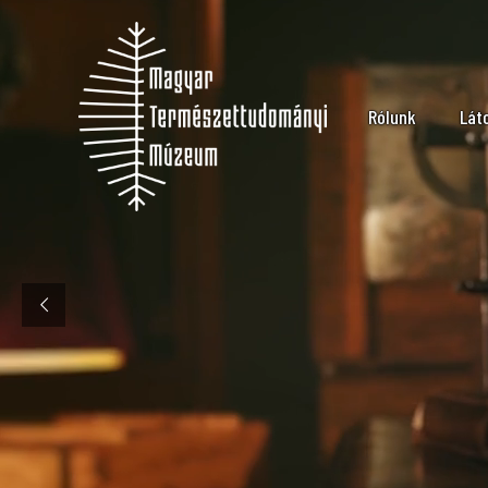
Rólunk
Lát
Küldetés
Nyi
Múzeumtörténet
Ára
Szervezeti felép
Lát
Karrier
Múz
Kapcsolat
Csa
Szo