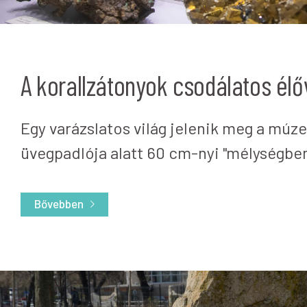
A korallzátonyok csodálatos élő
Egy varázslatos világ jelenik meg a mú
üvegpadlója alatt 60 cm-nyi "mélységben
Bővebben