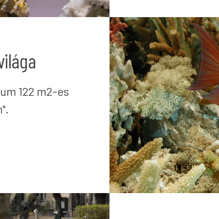
világa
zeum 122 m2-es
".