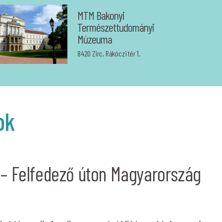
MTM Bakonyi
Természettudományi
Múzeuma
8420 Zirc, Rákóczi tér 1.
ok
 – Felfedező úton Magyarország