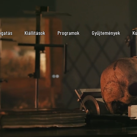
ogatás
Kiállítások
Programok
Gyűjtemények
Ku
tvatartás, megközelítés
Időszakos kiállítások
Állattár
An
ink
Állandó kiállítások
Ásvány- és Kőzettár
Zo
ítés
ogatási szabályzat
Vándorkiállítások kölcsönzése
Őslénytani és Földtani
Pa
eumpedagógia
On-line kiállítások
Növénytár
Kő
ládoknak
Embertani Tár
Fl
lgáltatások
Könyvtár
Mo
N
Ba