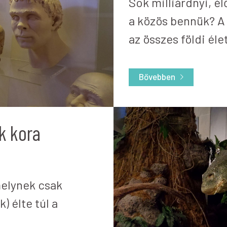
Sok milliárdnyi, él
a közös bennük? A 
az összes földi él
Bővebben
ok kora
amelynek csak
 élte túl a