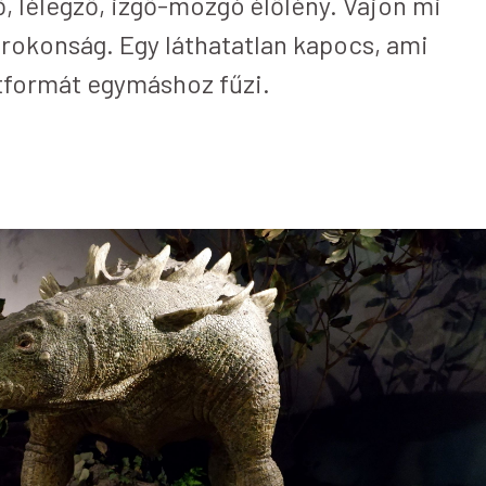
ő, lélegző, izgő-mozgó élőlény. Vajon mi
rokonság. Egy láthatatlan kapocs, ami
etformát egymáshoz fűzi.