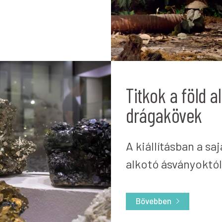
Titkok a föld a
drágakövek
A kiállításban a sa
alkotó ásványoktól
Bővebben