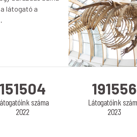
 a látogató a
.
151504
191556
átogatóink száma
Látogatóink szá
2022
2023