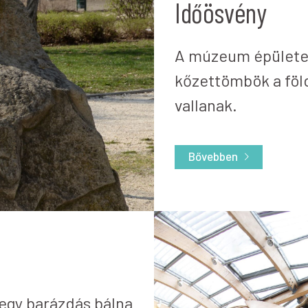
Időösvény
A múzeum épülete 
kőzettömbök a föld
vallanak.
Bővebben
 egy barázdás bálna