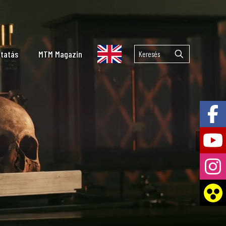
tatás
MTM Magazin
tropológia
ológia
 Tár
leontológia
zettan és geokémia
orisztika és taxonómia
lekuláris Taxonómiai Laboratórium
emzetközi együttműködések
lkán kutatás